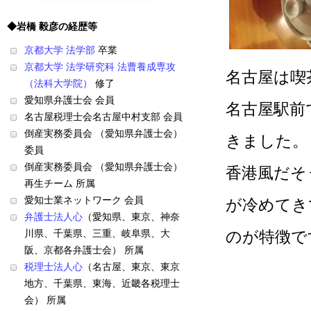
◆岩橋 毅彦の経歴等
京都大学 法学部
卒業
京都大学 法学研究科 法曹養成専攻
名古屋は喫
（法科大学院）
修了
愛知県弁護士会 会員
名古屋駅前
名古屋税理士会名古屋中村支部 会員
倒産実務委員会 （愛知県弁護士会）
きました。
委員
倒産実務委員会 （愛知県弁護士会）
香港風だそ
再生チーム 所属
愛知士業ネットワーク 会員
が冷めてき
弁護士法人心
（愛知県、東京、神奈
のが特徴で
川県、千葉県、三重、岐阜県、大
阪、京都各弁護士会） 所属
税理士法人心
（名古屋、東京、東京
地方、千葉県、東海、近畿各税理士
会） 所属