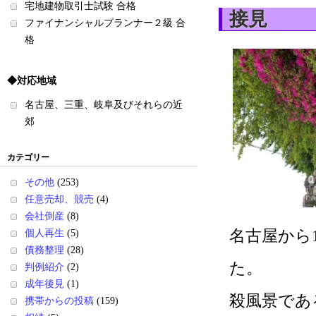
宅地建物取引士試験 合格
接見
ファイナンシャルプランナー２級 合
格
◆対応地域
名古屋、三重、岐阜及びそれらの近
郊
カテゴリー
その他
(253)
任意売却、競売
(4)
会社倒産
(8)
名古屋から
個人再生
(5)
債務整理
(28)
た。
判例紹介
(2)
成年後見
(1)
殺風景であ
携帯からの投稿
(159)