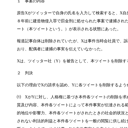
１ 事案の内容
原告Xがツイッターで自身の氏名を入力して検索すると、X自
８年前に建造物侵入罪で罰金刑に処せられた事案で逮捕され
ート（本ツイートという。）が表示される状態にあった。
報道記事自体は削除されていたが、Xは事件当時会社員で、
おり、配偶者に逮捕の事実を伝えていなかった。
Xは、ツイッター社（Y）を被告として、本ツイートを削除す
２ 判決
以下の理由でXの請求を認め、Yに各ツイートを削除するよう
⑴ XがYに対し、人格権に基づき本件各ツイートの削除を求
質及び内容、本件各ツイートによって本件事実が伝達される範
的地位や影響力、本件各ツイートがされたときの社会的状況
されない利法的利益と本件各ツイートを一般の閲覧に供し続