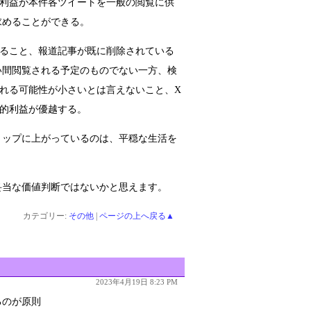
的利益が本件各ツイートを一般の閲覧に供
求めることができる。
いること、報道記事が既に削除されている
い間閲覧される予定のものでない一方、検
れる可能性が小さいとは言えないこと、X
的利益が優越する。
トップに上がっているのは、平穏な生活を
妥当な価値判断ではないかと思えます。
カテゴリー:
その他
|
ページの上へ戻る▲
2023年4月19日 8:23 PM
るのが原則