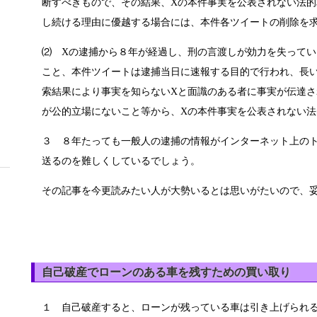
断すべきもので、その結果、Xの本件事実を公表されない法
し続ける理由に優越する場合には、本件各ツイートの削除を
⑵ Xの逮捕から８年が経過し、刑の言渡しが効力を失って
こと、本件ツイートは逮捕当日に速報する目的で行われ、長
索結果により事実を知らないXと面識のある者に事実が伝達さ
が公的立場にないこと等から、Xの本件事実を公表されない法
３ ８年たっても一般人の逮捕の情報がインターネット上の
送るのを難しくしているでしょう。
その記事を今更読みたい人が大勢いるとは思いがたいので、
自己破産でローンのある車を残すための買い取り
１ 自己破産すると、ローンが残っている車は引き上げられ