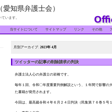
（愛知県弁護士会）
いています。
）
当サイトについて
サイトマップ
リンク
その他
月別アーカイブ:
2023年 4月
ツイッターの記事の削除請求の判決
弁護士法人心の弁護士の岩橋です。
毎年１回、令和〇年度重要判例解説という、１年間で影響の
た書籍が発売されます。
今回は、最高裁令和４年６月２４日判決（民集第７６巻５号