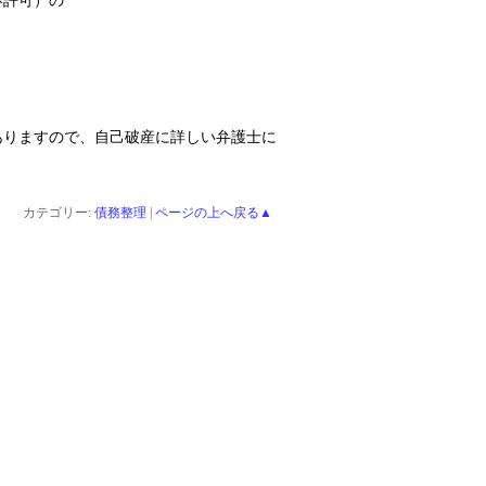
不許可）の
ありますので、自己破産に詳しい弁護士に
カテゴリー:
債務整理
|
ページの上へ戻る▲