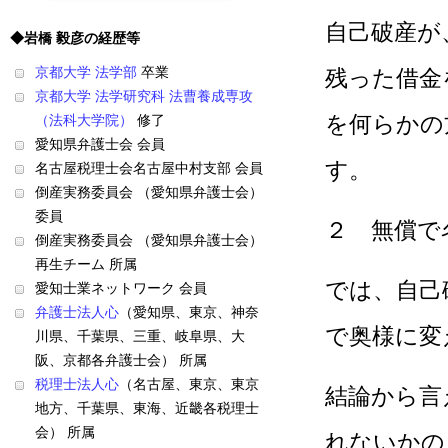
自己破産が
◆岩橋 毅彦の経歴等
京都大学 法学部
卒業
残った借金
京都大学 法学研究科 法曹養成専攻
を何らかの
（法科大学院）
修了
愛知県弁護士会 会員
す。
名古屋税理士会名古屋中村支部 会員
倒産実務委員会 （愛知県弁護士会）
委員
２ 無償で
倒産実務委員会 （愛知県弁護士会）
再生チーム 所属
では、自己
愛知士業ネットワーク 会員
弁護士法人心
（愛知県、東京、神奈
で奥様に変
川県、千葉県、三重、岐阜県、大
阪、京都各弁護士会） 所属
税理士法人心
（名古屋、東京、東京
結論から言
地方、千葉県、東海、近畿各税理士
会） 所属
れないかの