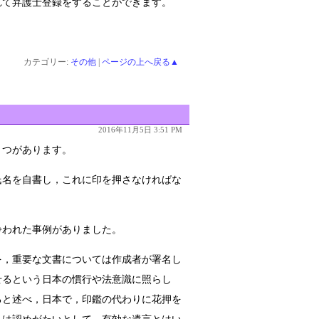
れて弁護士登録をすることができます。
カテゴリー:
その他
|
ページの上へ戻る▲
2016年11月5日 3:51 PM
２つがあります。
氏名を自書し，これに印を押さなければな
争われた事例がありました。
を，重要な文書については作成者が署名し
せるという日本の慣行や法意識に照らし
ると述べ，日本で，印鑑の代わりに花押を