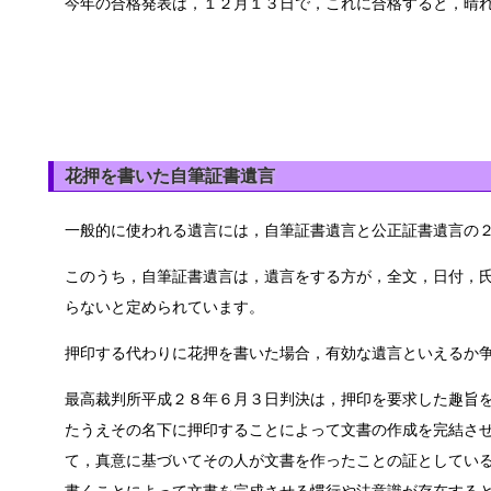
今年の合格発表は，１２月１３日で，これに合格すると，晴
花押を書いた自筆証書遺言
一般的に使われる遺言には，自筆証書遺言と公正証書遺言の
このうち，自筆証書遺言は，遺言をする方が，全文，日付，
らないと定められています。
押印する代わりに花押を書いた場合，有効な遺言といえるか
最高裁判所平成２８年６月３日判決は，押印を要求した趣旨
たうえその名下に押印することによって文書の作成を完結さ
て，真意に基づいてその人が文書を作ったことの証としてい