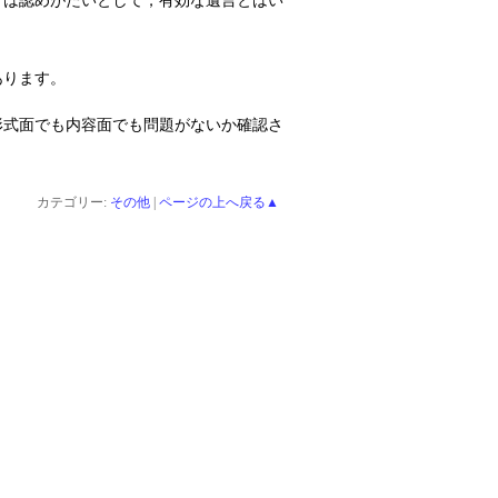
とは認めがたいとして，有効な遺言とはい
あります。
形式面でも内容面でも問題がないか確認さ
カテゴリー:
その他
|
ページの上へ戻る▲