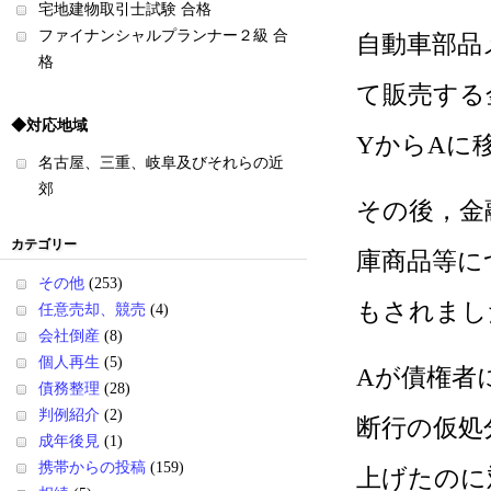
宅地建物取引士試験 合格
ファイナンシャルプランナー２級 合
自動車部品
格
て販売する
◆対応地域
YからAに
名古屋、三重、岐阜及びそれらの近
郊
その後，金
カテゴリー
庫商品等に
その他
(253)
もされまし
任意売却、競売
(4)
会社倒産
(8)
個人再生
(5)
Aが債権者
債務整理
(28)
判例紹介
(2)
断行の仮処
成年後見
(1)
携帯からの投稿
(159)
上げたのに