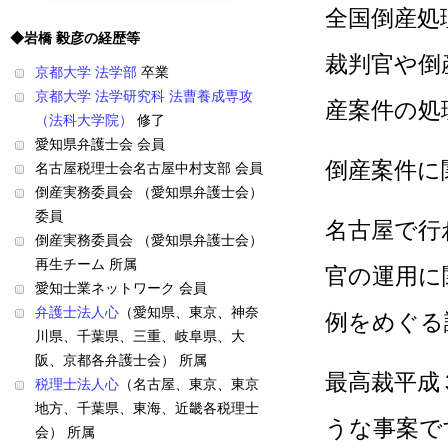
全国倒産処
◆岩橋 毅彦の経歴等
裁判官や倒
京都大学 法学部
卒業
京都大学 法学研究科 法曹養成専攻
産案件の処
（法科大学院）
修了
愛知県弁護士会 会員
倒産案件に
名古屋税理士会名古屋中村支部 会員
倒産実務委員会 （愛知県弁護士会）
委員
名古屋で行
倒産実務委員会 （愛知県弁護士会）
再生チーム 所属
官の運用に
愛知士業ネットワーク 会員
弁護士法人心
（愛知県、東京、神奈
例をめぐる
川県、千葉県、三重、岐阜県、大
阪、京都各弁護士会） 所属
最高裁平成
税理士法人心
（名古屋、東京、東京
地方、千葉県、東海、近畿各税理士
うな事案で
会） 所属