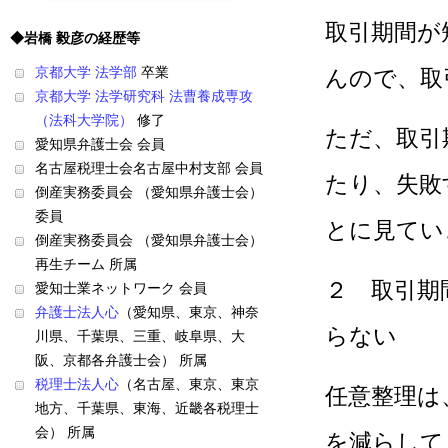
取引期間が
◆岩橋 毅彦の経歴等
京都大学 法学部
卒業
んので、取
京都大学 法学研究科 法曹養成専攻
（法科大学院）
修了
ただ、取引
愛知県弁護士会 会員
名古屋税理士会名古屋中村支部 会員
たり、失敗
倒産実務委員会 （愛知県弁護士会）
委員
とに見てい
倒産実務委員会 （愛知県弁護士会）
再生チーム 所属
２ 取引期
愛知士業ネットワーク 会員
弁護士法人心
（愛知県、東京、神奈
らない
川県、千葉県、三重、岐阜県、大
阪、京都各弁護士会） 所属
税理士法人心
（名古屋、東京、東京
任意整理は
地方、千葉県、東海、近畿各税理士
会） 所属
を減らして