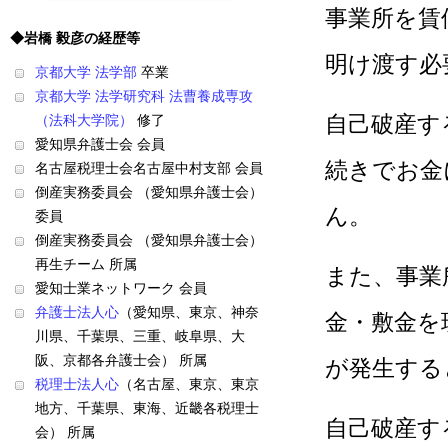
事業所を賃
◆岩橋 毅彦の経歴等
明け渡す必
京都大学 法学部
卒業
京都大学 法学研究科 法曹養成専攻
自己破産す
（法科大学院）
修了
愛知県弁護士会 会員
続きでお金
名古屋税理士会名古屋中村支部 会員
倒産実務委員会 （愛知県弁護士会）
ん。
委員
倒産実務委員会 （愛知県弁護士会）
再生チーム 所属
また、事業
愛知士業ネットワーク 会員
弁護士法人心
（愛知県、東京、神奈
金・敷金を
川県、千葉県、三重、岐阜県、大
阪、京都各弁護士会） 所属
が発生する
税理士法人心
（名古屋、東京、東京
地方、千葉県、東海、近畿各税理士
自己破産す
会） 所属