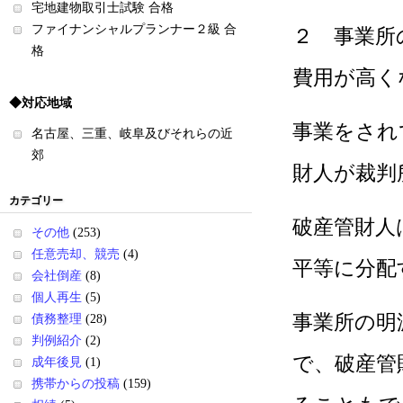
宅地建物取引士試験 合格
ファイナンシャルプランナー２級 合
２ 事業所
格
費用が高く
◆対応地域
事業をされ
名古屋、三重、岐阜及びそれらの近
郊
財人が裁判
カテゴリー
破産管財人
その他
(253)
任意売却、競売
(4)
平等に分配
会社倒産
(8)
個人再生
(5)
事業所の明
債務整理
(28)
判例紹介
(2)
で、破産管
成年後見
(1)
携帯からの投稿
(159)