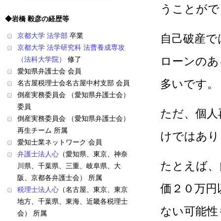
うことがで
◆岩橋 毅彦の経歴等
京都大学 法学部
卒業
自己破産で
京都大学 法学研究科 法曹養成専攻
ローンのあ
（法科大学院）
修了
愛知県弁護士会 会員
多いです。
名古屋税理士会名古屋中村支部 会員
倒産実務委員会 （愛知県弁護士会）
委員
ただ、個人
倒産実務委員会 （愛知県弁護士会）
再生チーム 所属
けではあり
愛知士業ネットワーク 会員
弁護士法人心
（愛知県、東京、神奈
たとえば、
川県、千葉県、三重、岐阜県、大
阪、京都各弁護士会） 所属
価２０万円
税理士法人心
（名古屋、東京、東京
地方、千葉県、東海、近畿各税理士
ない可能性
会） 所属