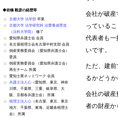
◆岩橋 毅彦の経歴等
会社が破産
京都大学 法学部
卒業
っているこ
京都大学 法学研究科 法曹養成専攻
（法科大学院）
修了
代表者も一
愛知県弁護士会 会員
名古屋税理士会名古屋中村支部 会員
いです。
倒産実務委員会 （愛知県弁護士会）
委員
倒産実務委員会 （愛知県弁護士会）
ただ、建前
再生チーム 所属
愛知士業ネットワーク 会員
るかどうか
弁護士法人心
（愛知県、東京、神奈
川県、千葉県、三重、岐阜県、大
会社の破産
阪、京都各弁護士会） 所属
税理士法人心
（名古屋、東京、東京
者の財産か
地方、千葉県、東海、近畿各税理士
会） 所属